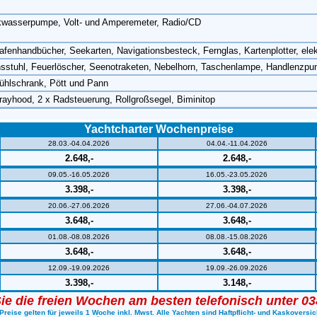
uckwasserpumpe, Volt- und Amperemeter, Radio/CD
handbücher, Seekarten, Navigationsbesteck, Fernglas, Kartenplotter, elekt
nsstuhl, Feuerlöscher, Seenotraketen, Nebelhorn, Taschenlampe, Handlenzp
ühlschrank, Pött und Pann
ayhood, 2 x Radsteuerung, Rollgroßsegel, Biminitop
Yachtcharter Wochenpreise
28.03.-04.04.2026
04.04.-11.04.2026
2.648,-
2.648,-
09.05.-16.05.2026
16.05.-23.05.2026
3.398,-
3.398,-
20.06.-27.06.2026
27.06.-04.07.2026
3.648,-
3.648,-
01.08.-08.08.2026
08.08.-15.08.2026
3.648,-
3.648,-
12.09.-19.09.2026
19.09.-26.09.2026
3.398,-
3.148,-
ie die freien Wochen am besten telefonisch unter 0
Preise gelten für jeweils 1 Woche inkl. Mwst. Alle Yachten sind Haftpflicht- und Kaskoversic