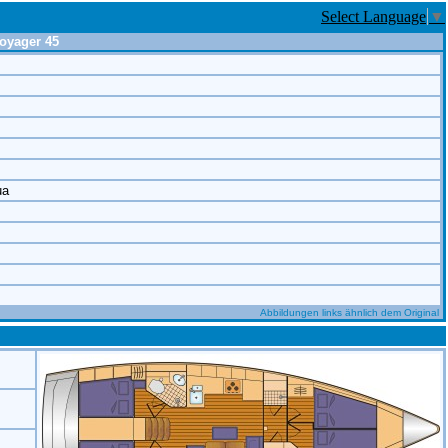
Select Language
▼
oyager 45
ua
Abbildungen links ähnlich dem Original