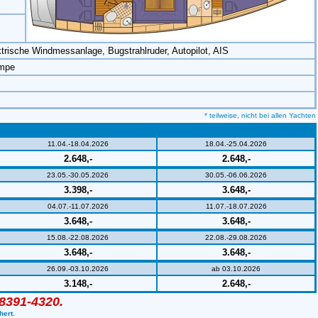
rische Windmessanlage, Bugstrahlruder, Autopilot, AIS
umpe
* teilweise, nicht bei allen Yachten
11.04.-18.04.2026
18.04.-25.04.2026
2.648,-
2.648,-
23.05.-30.05.2026
30.05.-06.06.2026
3.398,-
3.648,-
04.07.-11.07.2026
11.07.-18.07.2026
3.648,-
3.648,-
15.08.-22.08.2026
22.08.-29.08.2026
3.648,-
3.648,-
26.09.-03.10.2026
ab 03.10.2026
3.148,-
2.648,-
38391-4320.
hert.