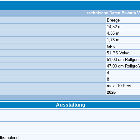
technische Daten Bavaria V
Breege
14,52 m
4,35 m
1,73 m
GFK
51 PS Volvo
51,00 qm Rollgen
47,00 qm Rollgroß
4
8
max. 10 Pers.
2026
Ausstattung
lbstholend