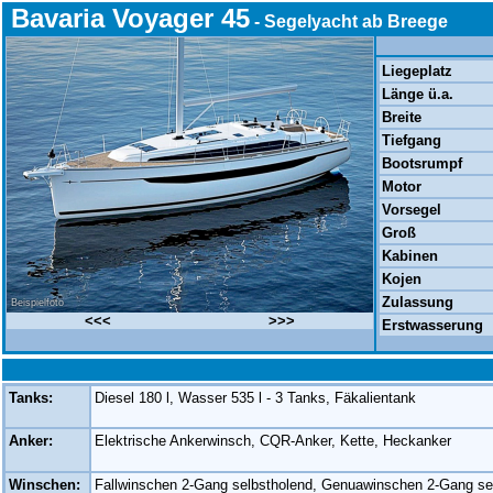
Bavaria Voyager 45
- Segelyacht ab Breege
Liegeplatz
Länge ü.a.
Breite
Tiefgang
Bootsrumpf
Motor
Vorsegel
Groß
Kabinen
Kojen
Zulassung
Beispielfoto
<<<
>>>
Erstwasserung
Tanks:
Diesel 180 l, Wasser 535 l - 3 Tanks, Fäkalientank
Anker:
Elektrische Ankerwinsch, CQR-Anker, Kette, Heckanker
Winschen:
Fallwinschen 2-Gang selbstholend, Genuawinschen 2-Gang se