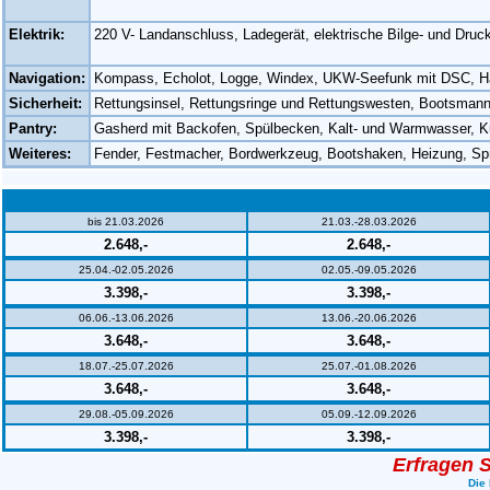
Elektrik:
220 V- Landanschluss, Ladegerät, elektrische Bilge- und Dr
Navigation:
Kompass, Echolot, Logge, Windex, UKW-Seefunk mit DSC, Hafen
Sicherheit:
Rettungsinsel, Rettungsringe und Rettungswesten, Bootsman
Pantry:
Gasherd mit Backofen, Spülbecken, Kalt- und Warmwasser, K
Weiteres:
Fender, Festmacher, Bordwerkzeug, Bootshaken, Heizung, Spr
bis 21.03.2026
21.03.-28.03.2026
2.648,-
2.648,-
25.04.-02.05.2026
02.05.-09.05.2026
3.398,-
3.398,-
06.06.-13.06.2026
13.06.-20.06.2026
3.648,-
3.648,-
18.07.-25.07.2026
25.07.-01.08.2026
3.648,-
3.648,-
29.08.-05.09.2026
05.09.-12.09.2026
3.398,-
3.398,-
Erfragen S
Die 