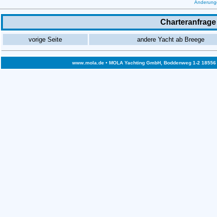
Änderunge
Charteranfrage 
vorige Seite
andere Yacht ab Breege
www.mola.de
• MOLA Yachting GmbH, Boddenweg 1-2 18556 Bre