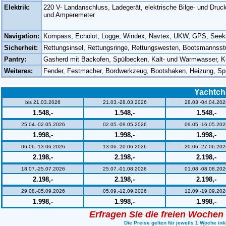
Elektrik:
220 V- Landanschluss, Ladegerät, elektrische Bilge- und Dru
und Amperemeter
Navigation:
Kompass, Echolot, Logge, Windex, Navtex, UKW, GPS, Seekart
Sicherheit:
Rettungsinsel, Rettungsringe, Rettungswesten, Bootsmannsst
Pantry:
Gasherd mit Backofen, Spülbecken, Kalt- und Warmwasser, K
Weiteres:
Fender, Festmacher, Bordwerkzeug, Bootshaken, Heizung, S
Yachtch
bis 21.03.2026
21.03.-28.03.2026
28.03.-04.04.202
1.548,-
1.548,-
1.548,-
25.04.-02.05.2026
02.05.-09.05.2026
09.05.-16.05.202
1.998,-
1.998,-
1.998,-
06.06.-13.06.2026
13.06.-20.06.2026
20.06.-27.06.202
2.198,-
2.198,-
2.198,-
18.07.-25.07.2026
25.07.-01.08.2026
01.08.-08.08.202
2.198,-
2.198,-
2.198,-
29.08.-05.09.2026
05.09.-12.09.2026
12.09.-19.09.202
1.998,-
1.998,-
1.998,-
Erfragen Sie die freien Wochen
Die Preise gelten für jeweils 1 Woche ink