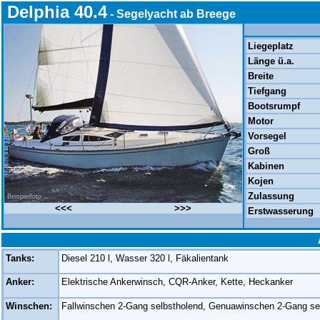
Delphia 40.4
- Segelyacht ab Breege
Liegeplatz
Länge ü.a.
Breite
Tiefgang
Bootsrumpf
Motor
Vorsegel
Groß
Kabinen
Kojen
Zulassung
Beispielfoto
<<<
>>>
Erstwasserung
Tanks:
Diesel 210 l, Wasser 320 l, Fäkalientank
Anker:
Elektrische Ankerwinsch, CQR-Anker, Kette, Heckanker
Winschen:
Fallwinschen 2-Gang selbstholend, Genuawinschen 2-Gang se