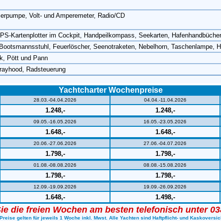
sserpumpe, Volt- und Amperemeter, Radio/CD
Kartenplotter im Cockpit, Handpeilkompass, Seekarten, Hafenhandbücher, 
e, Bootsmannsstuhl, Feuerlöscher, Seenotraketen, Nebelhorn, Taschenlampe,
k, Pött und Pann
rayhood, Radsteuerung
Yachtcharter Wochenpreise
28.03.-04.04.2026
04.04.-11.04.2026
1.248,-
1.248,-
09.05.-16.05.2026
16.05.-23.05.2026
1.648,-
1.648,-
20.06.-27.06.2026
27.06.-04.07.2026
1.798,-
1.798,-
01.08.-08.08.2026
08.08.-15.08.2026
1.798,-
1.798,-
12.09.-19.09.2026
19.09.-26.09.2026
1.648,-
1.498,-
ie die freien Wochen am besten telefonisch unter 0
Preise gelten für jeweils 1 Woche inkl. Mwst. Alle Yachten sind Haftpflicht- und Kaskoversic