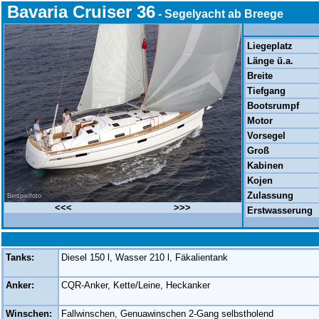
Bavaria Cruiser 36
- Segelyacht ab Breege
Liegeplatz
Länge ü.a.
Breite
Tiefgang
Bootsrumpf
Motor
Vorsegel
Groß
Kabinen
Kojen
Zulassung
Beispielfoto
<<<
>>>
Erstwasserung
Tanks:
Diesel 150 l, Wasser 210 l, Fäkalientank
Anker:
CQR-Anker, Kette/Leine, Heckanker
Winschen:
Fallwinschen, Genuawinschen 2-Gang selbstholend