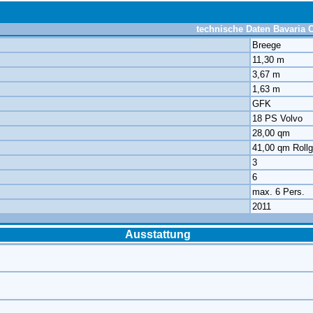
technische Daten Bavaria C
Breege
11,30 m
3,67 m
1,63 m
GFK
18 PS Volvo
28,00 qm
41,00 qm Roll
3
6
max. 6 Pers.
2011
Ausstattung