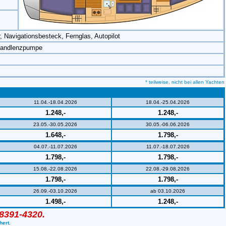
Navigationsbesteck, Fernglas, Autopilot
 Handlenzpumpe
* teilweise, nicht bei allen Yachten
11.04.-18.04.2026
18.04.-25.04.2026
1.248,-
1.248,-
23.05.-30.05.2026
30.05.-06.06.2026
1.648,-
1.798,-
04.07.-11.07.2026
11.07.-18.07.2026
1.798,-
1.798,-
15.08.-22.08.2026
22.08.-29.08.2026
1.798,-
1.798,-
26.09.-03.10.2026
ab 03.10.2026
1.498,-
1.248,-
38391-4320.
hert.