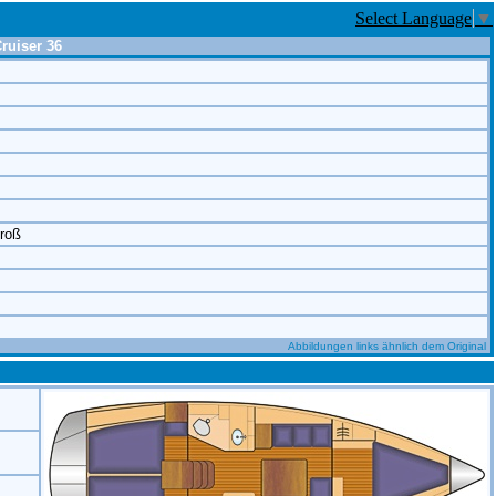
Select Language
▼
ruiser 36
groß
Abbildungen links ähnlich dem Original