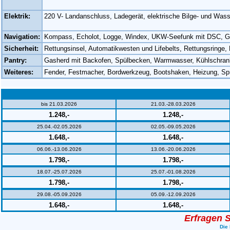
Elektrik:
220 V- Landanschluss, Ladegerät, elektrische Bilge- und Wa
Navigation:
Kompass, Echolot, Logge, Windex, UKW-Seefunk mit DSC, GPS-
Sicherheit:
Rettungsinsel, Automatikwesten und Lifebelts, Rettungsring
Pantry:
Gasherd mit Backofen, Spülbecken, Warmwasser, Kühlschran
Weiteres:
Fender, Festmacher, Bordwerkzeug, Bootshaken, Heizung, Sp
bis 21.03.2026
21.03.-28.03.2026
1.248,-
1.248,-
25.04.-02.05.2026
02.05.-09.05.2026
1.648,-
1.648,-
06.06.-13.06.2026
13.06.-20.06.2026
1.798,-
1.798,-
18.07.-25.07.2026
25.07.-01.08.2026
1.798,-
1.798,-
29.08.-05.09.2026
05.09.-12.09.2026
1.648,-
1.648,-
Erfragen S
Die 