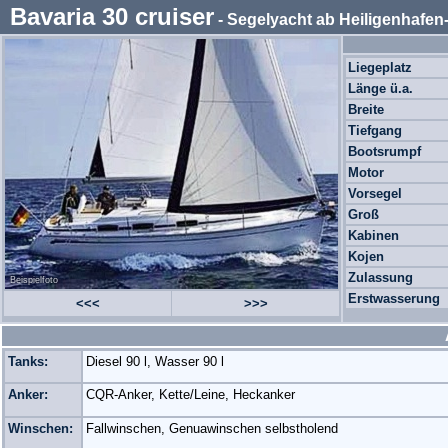
Bavaria 30 cruiser
- Segelyacht ab Heiligenhafe
Liegeplatz
Länge ü.a.
Breite
Tiefgang
Bootsrumpf
Motor
Vorsegel
Groß
Kabinen
Kojen
Zulassung
Beispielfoto
Erstwasserung
<<<
>>>
Tanks:
Diesel 90 l, Wasser 90 l
Anker:
CQR-Anker, Kette/Leine, Heckanker
Winschen:
Fallwinschen, Genuawinschen selbstholend