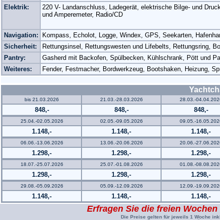
Elektrik:
220 V- Landanschluss, Ladegerät, elektrische Bilge- und Dru
und Amperemeter, Radio/CD
Navigation:
Kompass, Echolot, Logge, Windex, GPS, Seekarten, Hafenhand
Sicherheit:
Rettungsinsel, Rettungswesten und Lifebelts, Rettungsring,
Pantry:
Gasherd mit Backofen, Spülbecken, Kühlschrank, Pött und P
Weiteres:
Fender, Festmacher, Bordwerkzeug, Bootshaken, Heizung, Sp
Yachtch
bis 21.03.2026
21.03.-28.03.2026
28.03.-04.04.202
848,-
848,-
848,-
25.04.-02.05.2026
02.05.-09.05.2026
09.05.-16.05.202
1.148,-
1.148,-
1.148,-
06.06.-13.06.2026
13.06.-20.06.2026
20.06.-27.06.202
1.298,-
1.298,-
1.298,-
18.07.-25.07.2026
25.07.-01.08.2026
01.08.-08.08.202
1.298,-
1.298,-
1.298,-
29.08.-05.09.2026
05.09.-12.09.2026
12.09.-19.09.202
1.148,-
1.148,-
1.148,-
Erfragen Sie die freien Wochen
Die Preise gelten für jeweils 1 Woche ink