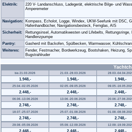
Elektrik:
220 V- Landanschluss, Ladegerät, elektrische Bilge- und Was
Amperemeter
Navigation:
Kompass, Echolot, Logge, Windex, UKW-Seefunk mit DSC, GP
Hafenhandbücher, Navigationsbesteck, Fernglas, AIS
Sicherheit:
Rettungsinsel, Automatikwesten und Lifebelts, Rettungsringe
Handlenzpumpe
Pantry:
Gasherd mit Backofen, Spülbecken, Warmwasser, Kühlschran
Weiteres:
Fender, Festmacher, Bordwerkzeug, Bootshaken, Heizung, Sp
Bugstrahlruder
Yachtch
bis 21.03.2026
21.03.-28.03.2026
28.03.-04.04.202
1.948,-
1.948,-
1.948,-
25.04.-02.05.2026
02.05.-09.05.2026
09.05.-16.05.202
2.448,-
2.448,-
2.448,-
06.06.-13.06.2026
13.06.-20.06.2026
20.06.-27.06.202
2.748,-
2.748,-
2.748,-
18.07.-25.07.2026
25.07.-01.08.2026
01.08.-08.08.202
2.748,-
2.748,-
2.748,-
29.08.-05.09.2026
05.09.-12.09.2026
12.09.-19.09.202
2.448,-
2.448,-
2.448,-