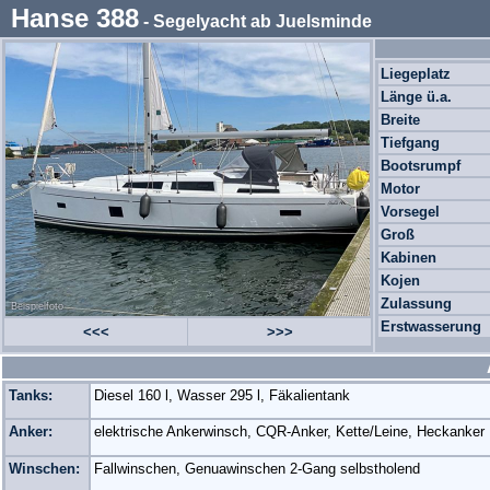
Hanse 388
- Segelyacht ab Juelsminde
Liegeplatz
Länge ü.a.
Breite
Tiefgang
Bootsrumpf
Motor
Vorsegel
Groß
Kabinen
Kojen
Zulassung
Beispielfoto
Erstwasserung
<<<
>>>
Tanks:
Diesel 160 l, Wasser 295 l, Fäkalientank
Anker:
elektrische Ankerwinsch, CQR-Anker, Kette/Leine, Heckanker
Winschen:
Fallwinschen, Genuawinschen 2-Gang selbstholend