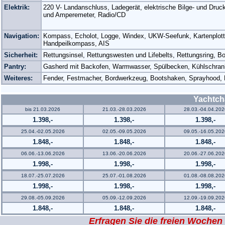
Elektrik:
220 V- Landanschluss, Ladegerät, elektrische Bilge- und Dru
und Amperemeter, Radio/CD
Navigation:
Kompass, Echolot, Logge, Windex, UKW-Seefunk, Kartenplotter
Handpeilkompass, AIS
Sicherheit:
Rettungsinsel, Rettungswesten und Lifebelts, Rettungsring,
Pantry:
Gasherd mit Backofen, Warmwasser, Spülbecken, Kühlschran
Weiteres:
Fender, Festmacher, Bordwerkzeug, Bootshaken, Sprayhood, 
Yachtch
bis 21.03.2026
21.03.-28.03.2026
28.03.-04.04.202
1.398,-
1.398,-
1.398,-
25.04.-02.05.2026
02.05.-09.05.2026
09.05.-16.05.202
1.848,-
1.848,-
1.848,-
06.06.-13.06.2026
13.06.-20.06.2026
20.06.-27.06.202
1.998,-
1.998,-
1.998,-
18.07.-25.07.2026
25.07.-01.08.2026
01.08.-08.08.202
1.998,-
1.998,-
1.998,-
29.08.-05.09.2026
05.09.-12.09.2026
12.09.-19.09.202
1.848,-
1.848,-
1.848,-
Erfragen Sie die freien Wochen