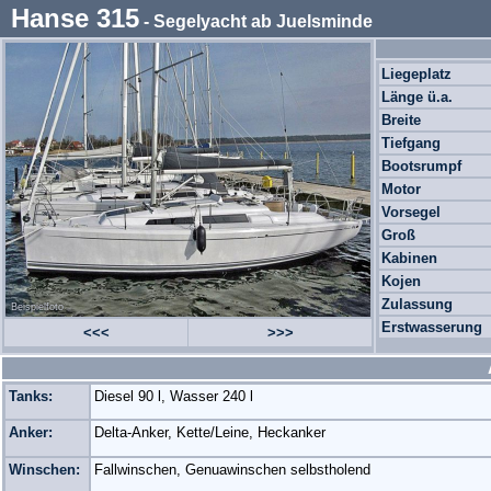
Hanse 315
- Segelyacht ab Juelsminde
Liegeplatz
Länge ü.a.
Breite
Tiefgang
Bootsrumpf
Motor
Vorsegel
Groß
Kabinen
Kojen
Zulassung
Beispielfoto
Erstwasserung
<<<
>>>
Tanks:
Diesel 90 l, Wasser 240 l
Anker:
Delta-Anker, Kette/Leine, Heckanker
Winschen:
Fallwinschen, Genuawinschen selbstholend