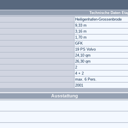
Technische Daten Eta
Heiligenhafen-Grossenbrode
9,33 m
3,16 m
1,70 m
GFK
19 PS Volvo
24,10 qm
26,30 qm
2
4 + 2
max. 6 Pers.
2001
Ausstattung