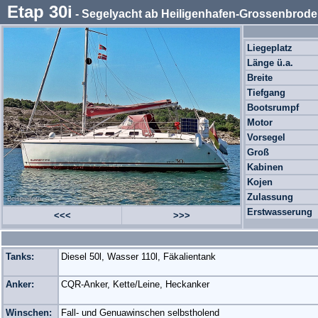
Etap 30i
- Segelyacht ab Heiligenhafen-Grossenbrode
Liegeplatz
Länge ü.a.
Breite
Tiefgang
Bootsrumpf
Motor
Vorsegel
Groß
Kabinen
Kojen
Zulassung
Beispielfoto
Erstwasserung
<<<
>>>
Tanks:
Diesel 50l, Wasser 110l, Fäkalientank
Anker:
CQR-Anker, Kette/Leine, Heckanker
Winschen:
Fall- und Genuawinschen selbstholend