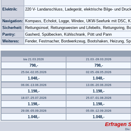
Elektrik:
220 V- Landanschluss, Ladegerät, elektrische Bilge- und Dr
Navigation:
Kompass, Echolot, Logge, Windex, UKW-Seefunk mit DSC, Kar
Sicherheit:
Rettungsinsel, Rettungswesten und Lifebelts, Rettungsring,
Pantry:
Gasherd, Spülbecken, Kühlschrank, Pött und Pann
Weiteres:
Fender, Festmacher, Bordwerkzeug, Bootshaken, Heizung, Sp
bis 21.03.2026
21.03.-28.03.2026
798,-
798,-
25.04.-02.05.2026
02.05.-09.05.2026
1.048,-
1.048,-
06.06.-13.06.2026
13.06.-20.06.2026
1.198,-
1.198,-
18.07.-25.07.2026
25.07.-01.08.2026
1.198,-
1.198,-
29.08.-05.09.2026
05.09.-12.09.2026
1.048,-
1.048,-
Erfragen S
Die 