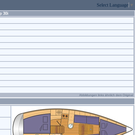
Select Language
▼
p 30i
Abbildungen links ähnlich dem Original