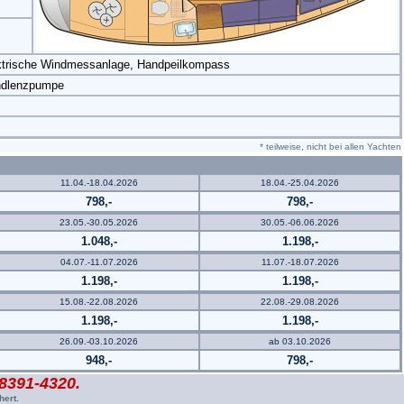
ektrische Windmessanlage, Handpeilkompass
andlenzpumpe
* teilweise, nicht bei allen Yachten
11.04.-18.04.2026
18.04.-25.04.2026
798,-
798,-
23.05.-30.05.2026
30.05.-06.06.2026
1.048,-
1.198,-
04.07.-11.07.2026
11.07.-18.07.2026
1.198,-
1.198,-
15.08.-22.08.2026
22.08.-29.08.2026
1.198,-
1.198,-
26.09.-03.10.2026
ab 03.10.2026
948,-
798,-
38391-4320.
hert.