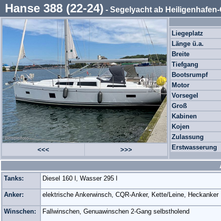
Hanse 388 (22-24)
- Segelyacht ab Heiligenhafe
Liegeplatz
Länge ü.a.
Breite
Tiefgang
Bootsrumpf
Motor
Vorsegel
Groß
Kabinen
Kojen
Zulassung
Beispielfoto
Erstwasserung
<<<
>>>
Tanks:
Diesel 160 l, Wasser 295 l
Anker:
elektrische Ankerwinsch, CQR-Anker, Kette/Leine, Heckanker
Winschen:
Fallwinschen, Genuawinschen 2-Gang selbstholend