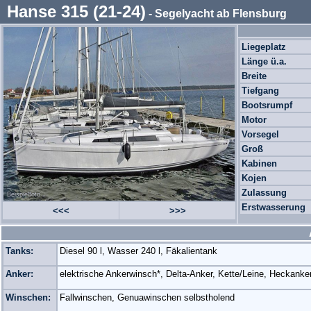
Hanse 315 (21-24)
- Segelyacht ab Flensburg
Liegeplatz
Länge ü.a.
Breite
Tiefgang
Bootsrumpf
Motor
Vorsegel
Groß
Kabinen
Kojen
Zulassung
Beispielfoto
Erstwasserung
<<<
>>>
Tanks:
Diesel 90 l, Wasser 240 l, Fäkalientank
Anker:
elektrische Ankerwinsch*, Delta-Anker, Kette/Leine, Heckanke
Winschen:
Fallwinschen, Genuawinschen selbstholend