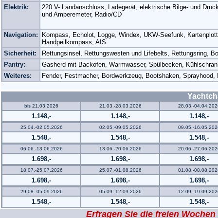
Elektrik:
220 V- Landanschluss, Ladegerät, elektrische Bilge- und Dru
und Amperemeter, Radio/CD
Navigation:
Kompass, Echolot, Logge, Windex, UKW-Seefunk, Kartenplotter
Handpeilkompass, AIS
Sicherheit:
Rettungsinsel, Rettungswesten und Lifebelts, Rettungsring,
Pantry:
Gasherd mit Backofen, Warmwasser, Spülbecken, Kühlschran
Weiteres:
Fender, Festmacher, Bordwerkzeug, Bootshaken, Sprayhood, 
Yachtch
bis 21.03.2026
21.03.-28.03.2026
28.03.-04.04.202
1.148,-
1.148,-
1.148,-
25.04.-02.05.2026
02.05.-09.05.2026
09.05.-16.05.202
1.548,-
1.548,-
1.548,-
06.06.-13.06.2026
13.06.-20.06.2026
20.06.-27.06.202
1.698,-
1.698,-
1.698,-
18.07.-25.07.2026
25.07.-01.08.2026
01.08.-08.08.202
1.698,-
1.698,-
1.698,-
29.08.-05.09.2026
05.09.-12.09.2026
12.09.-19.09.202
1.548,-
1.548,-
1.548,-
Erfragen Sie die freien Wochen