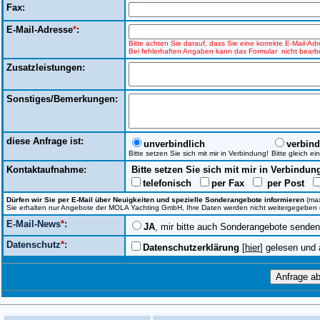
Fax:
E-Mail-Adresse
*
:
Bitte achten Sie darauf, dass Sie eine korrekte E-Mail-A
Bei fehlerhaften Angaben kann das Formular nicht bearbe
Zusatzleistungen:
Sonstiges/Bemerkungen:
diese Anfrage ist:
unverbindlich
verbind
Bitte setzen Sie sich mit mir in Verbindung!
Bitte gleich e
Kontaktaufnahme:
Bitte setzen Sie sich mit mir in Verbindun
telefonisch
per Fax
per Post
Dürfen wir Sie per E-Mail über Neuigkeiten und spezielle Sonderangebote informieren
(max
Sie erhalten nur Angebote der MOLA Yachting GmbH, Ihre Daten werden nicht weitergegeben ode
E-Mail-News
*
:
JA
, mir bitte auch Sonderangebote senden
Datenschutz
*
:
Datenschutzerklärung
[
hier
] gelesen und 