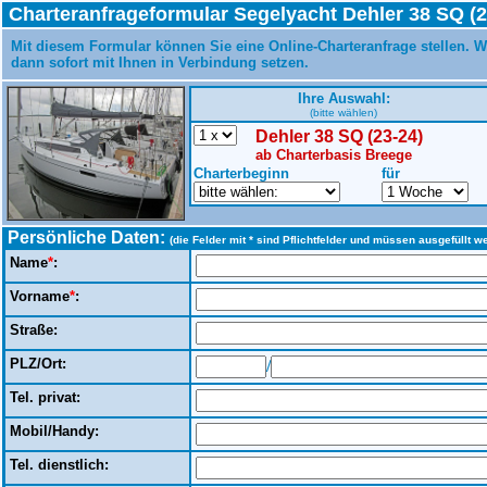
Charteranfrageformular Segelyacht Dehler 38 SQ (2
Mit diesem Formular können Sie eine Online-Charteranfrage stellen. W
dann sofort mit Ihnen in Verbindung setzen.
Ihre Auswahl:
(bitte wählen)
Dehler 38 SQ (23-24)
ab Charterbasis Breege
Charterbeginn
für
Persönliche Daten:
(die Felder mit * sind Pflichtfelder und müssen ausgefüllt w
Name
*
:
Vorname
*
:
Straße:
PLZ/Ort:
/
Tel. privat:
Mobil/Handy:
Tel. dienstlich: