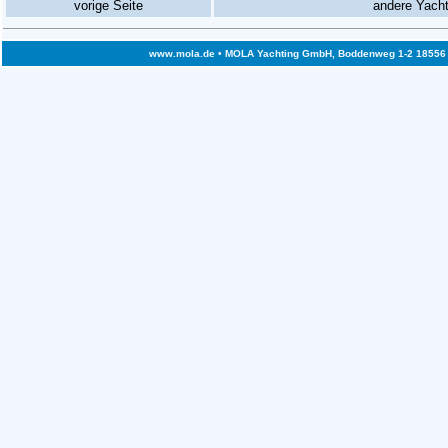
vorige Seite
andere Yach
www.mola.de
• MOLA Yachting GmbH, Boddenweg 1-2 18556 Bre