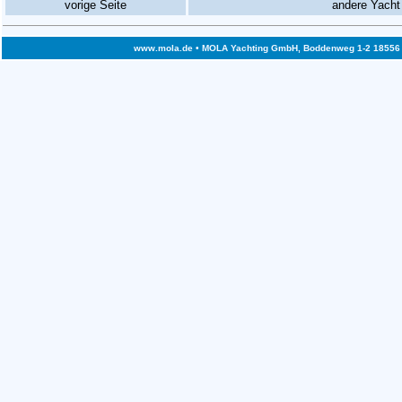
vorige Seite
andere Yacht
www.mola.de
• MOLA Yachting GmbH, Boddenweg 1-2 18556 Bre