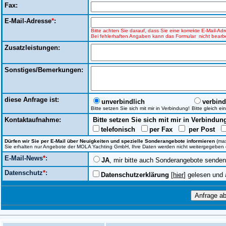
Fax:
E-Mail-Adresse
*
:
Bitte achten Sie darauf, dass Sie eine korrekte E-Mail-A
Bei fehlerhaften Angaben kann das Formular nicht bearbe
Zusatzleistungen:
Sonstiges/Bemerkungen:
diese Anfrage ist:
unverbindlich
verbind
Bitte setzen Sie sich mit mir in Verbindung!
Bitte gleich e
Kontaktaufnahme:
Bitte setzen Sie sich mit mir in Verbindun
telefonisch
per Fax
per Post
Dürfen wir Sie per E-Mail über Neuigkeiten und spezielle Sonderangebote informieren
(max
Sie erhalten nur Angebote der MOLA Yachting GmbH, Ihre Daten werden nicht weitergegeben ode
E-Mail-News
*
:
JA
, mir bitte auch Sonderangebote senden
Datenschutz
*
:
Datenschutzerklärung
[
hier
] gelesen und 