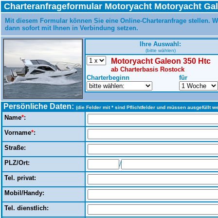
Charteranfrageformular Motoryacht Motoryacht Gal
Mit diesem Formular können Sie eine Online-Charteranfrage stellen. W
dann sofort mit Ihnen in Verbindung setzen.
Ihre Auswahl:
(bitte wählen)
Motoryacht Galeon 350 Htc
ab Charterbasis Rostock
Charterbeginn
für
Persönliche Daten:
(die Felder mit * sind Pflichtfelder und müssen ausgefüllt w
Name
*
:
Vorname
*
:
Straße:
PLZ/Ort:
/
Tel. privat:
Mobil/Handy:
Tel. dienstlich: