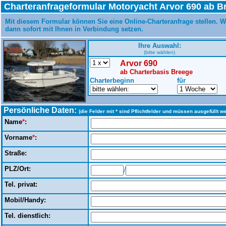
Charteranfrageformular Motoryacht Arvor 690 ab B
Mit diesem Formular können Sie eine Online-Charteranfrage stellen. W
dann sofort mit Ihnen in Verbindung setzen.
Ihre Auswahl:
(bitte wählen)
Arvor 690
ab Charterbasis Breege
Charterbeginn
für
Persönliche Daten:
(die Felder mit * sind Pflichtfelder und müssen ausgefüllt w
Name
*
:
Vorname
*
:
Straße:
PLZ/Ort:
/
Tel. privat:
Mobil/Handy:
Tel. dienstlich: