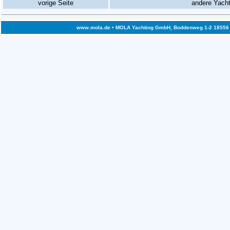
vorige Seite
andere Yach
www.mola.de
• MOLA Yachting GmbH, Boddenweg 1-2 18556 Bre