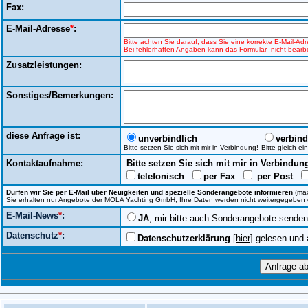
Fax:
E-Mail-Adresse
*
:
Bitte achten Sie darauf, dass Sie eine korrekte E-Mail-A
Bei fehlerhaften Angaben kann das Formular nicht bearbe
Zusatzleistungen:
Sonstiges/Bemerkungen:
diese Anfrage ist:
unverbindlich
verbind
Bitte setzen Sie sich mit mir in Verbindung!
Bitte gleich e
Kontaktaufnahme:
Bitte setzen Sie sich mit mir in Verbindun
telefonisch
per Fax
per Post
Dürfen wir Sie per E-Mail über Neuigkeiten und spezielle Sonderangebote informieren
(max
Sie erhalten nur Angebote der MOLA Yachting GmbH, Ihre Daten werden nicht weitergegeben ode
E-Mail-News
*
:
JA
, mir bitte auch Sonderangebote senden
Datenschutz
*
:
Datenschutzerklärung
[
hier
] gelesen und 