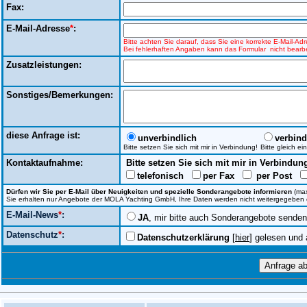
Fax:
E-Mail-Adresse
*
:
Bitte achten Sie darauf, dass Sie eine korrekte E-Mail-A
Bei fehlerhaften Angaben kann das Formular nicht bearbe
Zusatzleistungen:
Sonstiges/Bemerkungen:
diese Anfrage ist:
unverbindlich
verbind
Bitte setzen Sie sich mit mir in Verbindung!
Bitte gleich e
Kontaktaufnahme:
Bitte setzen Sie sich mit mir in Verbindun
telefonisch
per Fax
per Post
Dürfen wir Sie per E-Mail über Neuigkeiten und spezielle Sonderangebote informieren
(max
Sie erhalten nur Angebote der MOLA Yachting GmbH, Ihre Daten werden nicht weitergegeben ode
E-Mail-News
*
:
JA
, mir bitte auch Sonderangebote senden
Datenschutz
*
:
Datenschutzerklärung
[
hier
] gelesen und 