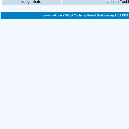
vorige Seite
andere Yach
www.mola.de
• MOLA Yachting GmbH, Boddenweg 1-2 18556 Bre