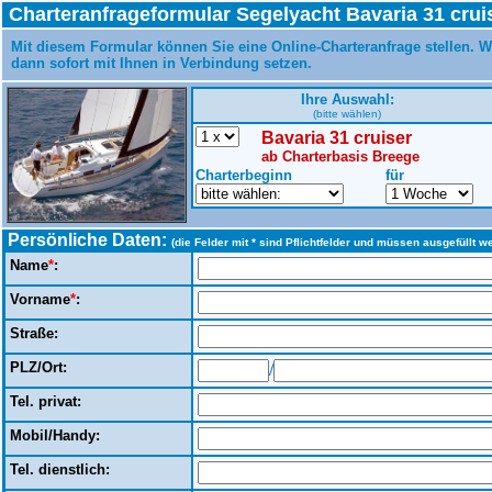
Charteranfrageformular Segelyacht Bavaria 31 crui
Mit diesem Formular können Sie eine Online-Charteranfrage stellen. W
dann sofort mit Ihnen in Verbindung setzen.
Ihre Auswahl:
(bitte wählen)
Bavaria 31 cruiser
ab Charterbasis Breege
Charterbeginn
für
Persönliche Daten:
(die Felder mit * sind Pflichtfelder und müssen ausgefüllt w
Name
*
:
Vorname
*
:
Straße:
PLZ/Ort:
/
Tel. privat:
Mobil/Handy:
Tel. dienstlich: