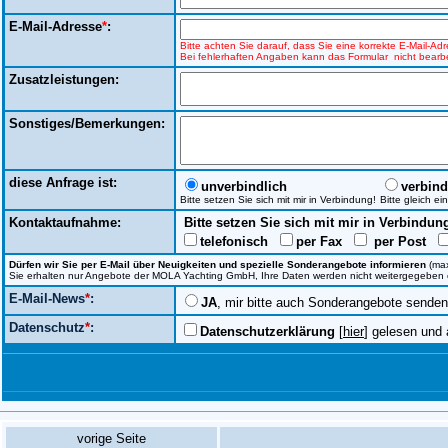
E-Mail-Adresse
*
:
Bitte achten Sie darauf, dass Sie eine korrekte E-Mail-A
Bei fehlerhaften Angaben kann das Formular nicht bearbe
Zusatzleistungen:
Sonstiges/Bemerkungen:
diese Anfrage ist:
unverbindlich
verbind
Bitte setzen Sie sich mit mir in Verbindung!
Bitte gleich e
Kontaktaufnahme:
Bitte setzen Sie sich mit mir in Verbindun
telefonisch
per Fax
per Post
Dürfen wir Sie per E-Mail über Neuigkeiten und spezielle Sonderangebote informieren
(max
Sie erhalten nur Angebote der MOLA Yachting GmbH, Ihre Daten werden nicht weitergegeben ode
E-Mail-News
*
:
JA
, mir bitte auch Sonderangebote senden
Datenschutz
*
:
Datenschutzerklärung
[
hier
] gelesen und 
vorige Seite