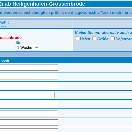
2i ab Heiligenhafen-Grossenbrode
ir werden schnellstmöglich prüfen, ob die gewünschte Yacht noch frei i
wahl:
hlen)
Bieten Sie mir alternativ auch 
Grossenbrode
Hafen
Größe
Kojenza
für
erden!)