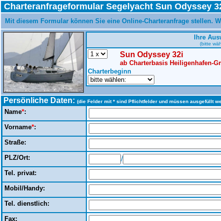
Charteranfrageformular Segelyacht Sun Odyssey 3
Mit diesem Formular können Sie eine Online-Charteranfrage stellen. W
Ihre Aus
(bitte wä
Sun Odyssey 32i
ab Charterbasis Heiligenhafen-
Charterbeginn
Persönliche Daten:
(die Felder mit * sind Pflichtfelder und müssen ausgefüllt w
Name
*
:
Vorname
*
:
Straße:
PLZ/Ort:
/
Tel. privat:
Mobil/Handy:
Tel. dienstlich:
Fax: