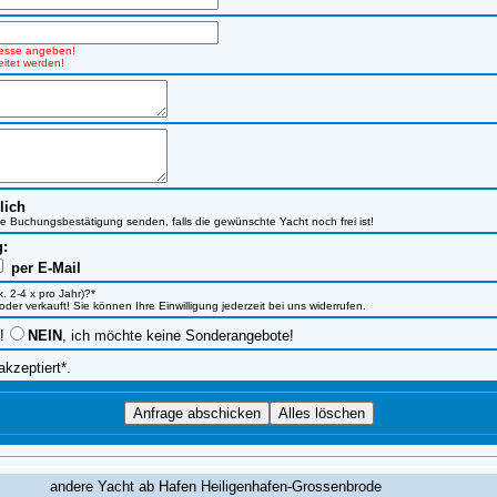
dresse angeben!
itet werden!
lich
ine Buchungsbestätigung senden, falls die gewünschte Yacht noch frei ist!
g:
per E-Mail
. 2-4 x pro Jahr)?*
r verkauft! Sie können Ihre Einwilligung jederzeit bei uns widerrufen.
!
NEIN
, ich möchte keine Sonderangebote!
akzeptiert*.
andere Yacht ab Hafen Heiligenhafen-Grossenbrode