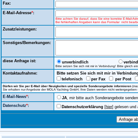
Fax:
E-Mail-Adresse
*
:
Bitte achten Sie darauf, dass Sie eine korrekte E-Mail-A
Bei fehlerhaften Angaben kann das Formular nicht bearbe
Zusatzleistungen:
Sonstiges/Bemerkungen:
diese Anfrage ist:
unverbindlich
verbind
Bitte setzen Sie sich mit mir in Verbindung!
Bitte gleich e
Kontaktaufnahme:
Bitte setzen Sie sich mit mir in Verbindun
telefonisch
per Fax
per Post
Dürfen wir Sie per E-Mail über Neuigkeiten und spezielle Sonderangebote informieren
(max
Sie erhalten nur Angebote der MOLA Yachting GmbH, Ihre Daten werden nicht weitergegeben ode
E-Mail-News
*
:
JA
, mir bitte auch Sonderangebote senden
Datenschutz
*
:
Datenschutzerklärung
[
hier
] gelesen und 