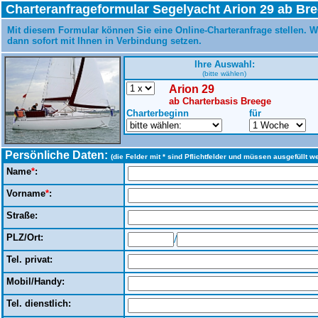
Charteranfrageformular Segelyacht Arion 29 ab Br
Mit diesem Formular können Sie eine Online-Charteranfrage stellen. W
dann sofort mit Ihnen in Verbindung setzen.
Ihre Auswahl:
(bitte wählen)
Arion 29
ab Charterbasis Breege
Charterbeginn
für
Persönliche Daten:
(die Felder mit * sind Pflichtfelder und müssen ausgefüllt w
Name
*
:
Vorname
*
:
Straße:
PLZ/Ort:
/
Tel. privat:
Mobil/Handy:
Tel. dienstlich: