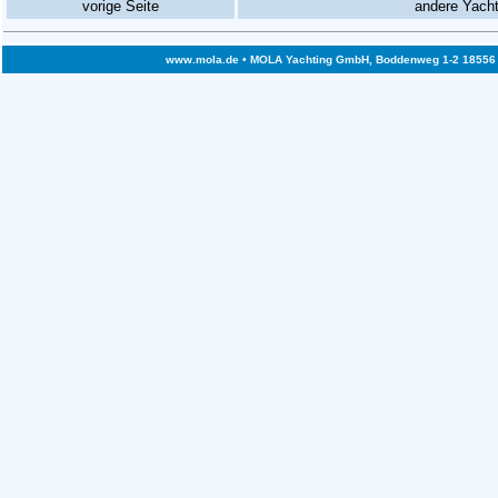
vorige Seite
andere Yach
www.mola.de
• MOLA Yachting GmbH, Boddenweg 1-2 18556 Bre