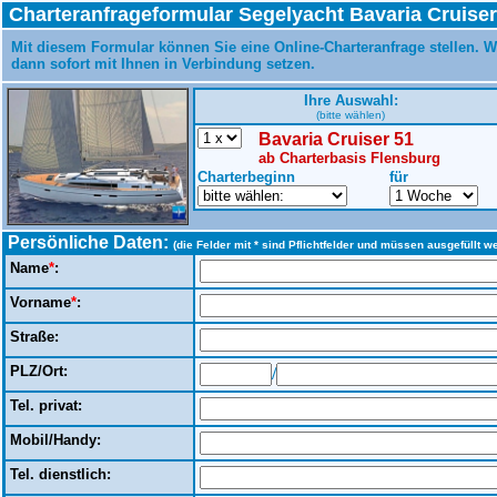
Charteranfrageformular Segelyacht Bavaria Cruiser
Mit diesem Formular können Sie eine Online-Charteranfrage stellen. W
dann sofort mit Ihnen in Verbindung setzen.
Ihre Auswahl:
(bitte wählen)
Bavaria Cruiser 51
ab Charterbasis Flensburg
Charterbeginn
für
Persönliche Daten:
(die Felder mit * sind Pflichtfelder und müssen ausgefüllt w
Name
*
:
Vorname
*
:
Straße:
PLZ/Ort:
/
Tel. privat:
Mobil/Handy:
Tel. dienstlich: