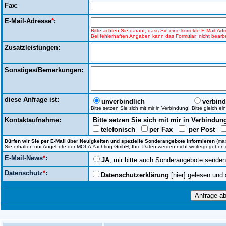
Fax:
E-Mail-Adresse
*
:
Bitte achten Sie darauf, dass Sie eine korrekte E-Mail-A
Bei fehlerhaften Angaben kann das Formular nicht bearbe
Zusatzleistungen:
Sonstiges/Bemerkungen:
diese Anfrage ist:
unverbindlich
verbind
Bitte setzen Sie sich mit mir in Verbindung!
Bitte gleich e
Kontaktaufnahme:
Bitte setzen Sie sich mit mir in Verbindun
telefonisch
per Fax
per Post
Dürfen wir Sie per E-Mail über Neuigkeiten und spezielle Sonderangebote informieren
(max
Sie erhalten nur Angebote der MOLA Yachting GmbH, Ihre Daten werden nicht weitergegeben ode
E-Mail-News
*
:
JA
, mir bitte auch Sonderangebote senden
Datenschutz
*
:
Datenschutzerklärung
[
hier
] gelesen und 