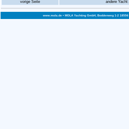
vorige Seite
andere Yacht 
www.mola.de
• MOLA Yachting GmbH, Boddenweg 1-2 18556 Bre