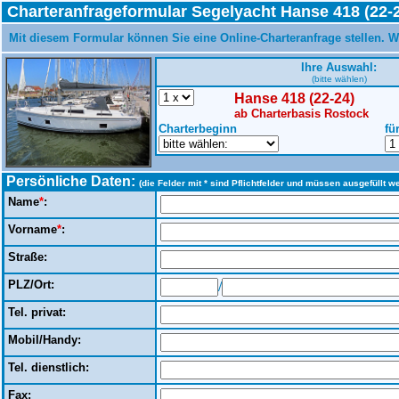
Charteranfrageformular Segelyacht Hanse 418 (22-
Mit diesem Formular können Sie eine Online-Charteranfrage stellen. W
Ihre Auswahl:
(bitte wählen)
Hanse 418 (22-24)
ab Charterbasis Rostock
Charterbeginn
fü
Persönliche Daten:
(die Felder mit * sind Pflichtfelder und müssen ausgefüllt w
Name
*
:
Vorname
*
:
Straße:
PLZ/Ort:
/
Tel. privat:
Mobil/Handy:
Tel. dienstlich:
Fax: