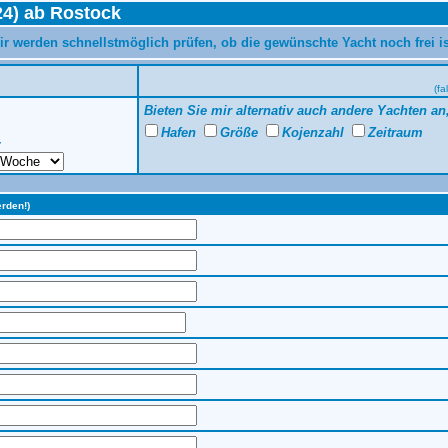
24) ab Rostock
ir werden schnellstmöglich prüfen, ob die gewünschte Yacht noch frei i
(fa
Bieten Sie mir alternativ auch andere Yachten an,
Hafen
Größe
Kojenzahl
Zeitraum
r
erden!)