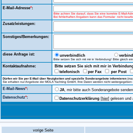
E-Mail-Adresse
*
:
Bitte achten Sie darauf, dass Sie eine korrekte E-Mail-A
Bei fehlerhaften Angaben kann das Formular nicht bearbe
Zusatzleistungen:
Sonstiges/Bemerkungen:
diese Anfrage ist:
unverbindlich
verbind
Bitte setzen Sie sich mit mir in Verbindung!
Bitte gleich e
Kontaktaufnahme:
Bitte setzen Sie sich mit mir in Verbindun
telefonisch
per Fax
per Post
Dürfen wir Sie per E-Mail über Neuigkeiten und spezielle Sonderangebote informieren
(max
Sie erhalten nur Angebote der MOLA Yachting GmbH, Ihre Daten werden nicht weitergegeben ode
E-Mail-News
*
:
JA
, mir bitte auch Sonderangebote senden
Datenschutz
*
:
Datenschutzerklärung
[
hier
] gelesen und 
vorige Seite