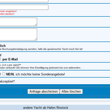
dresse angeben!
itet werden!
lich
ine Buchungsbestätigung senden, falls die gewünschte Yacht noch frei ist!
g:
per E-Mail
. 2-4 x pro Jahr)?*
r verkauft! Sie können Ihre Einwilligung jederzeit bei uns widerrufen.
!
NEIN
, ich möchte keine Sonderangebote!
akzeptiert*.
andere Yacht ab Hafen Rostock