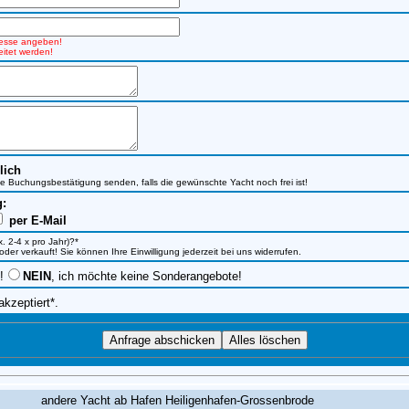
dresse angeben!
itet werden!
lich
ine Buchungsbestätigung senden, falls die gewünschte Yacht noch frei ist!
g:
per E-Mail
. 2-4 x pro Jahr)?*
r verkauft! Sie können Ihre Einwilligung jederzeit bei uns widerrufen.
!
NEIN
, ich möchte keine Sonderangebote!
akzeptiert*.
andere Yacht ab Hafen Heiligenhafen-Grossenbrode