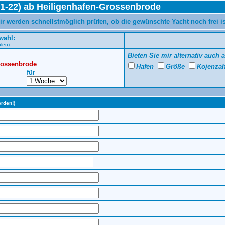
21-22) ab Heiligenhafen-Grossenbrode
ir werden schnellstmöglich prüfen, ob die gewünschte Yacht noch frei i
wahl:
hlen)
Bieten Sie mir alternativ auch 
Grossenbrode
Hafen
Größe
Kojenza
für
erden!)