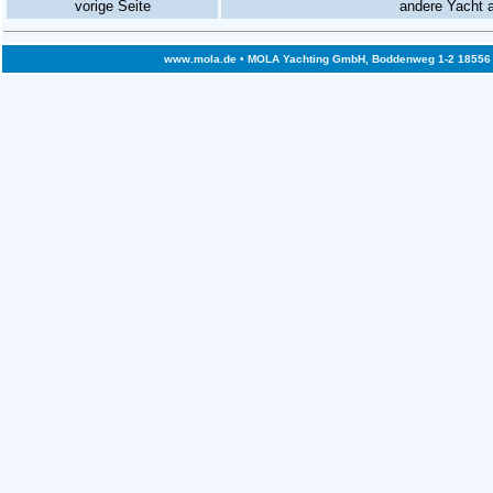
vorige Seite
andere Yacht 
www.mola.de
• MOLA Yachting GmbH, Boddenweg 1-2 18556 Bre