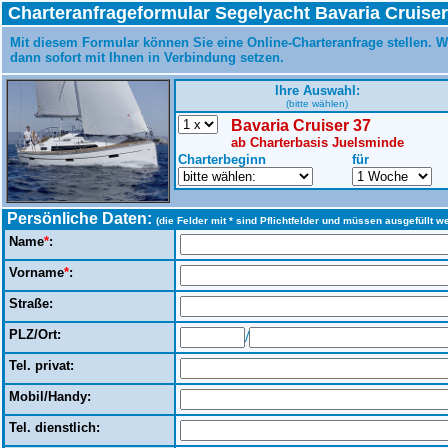
Charteranfrageformular Segelyacht Bavaria Cruise
Mit diesem Formular können Sie eine Online-Charteranfrage stellen. W
dann sofort mit Ihnen in Verbindung setzen.
Ihre Auswahl:
(bitte wählen)
Bavaria Cruiser 37
ab Charterbasis Juelsminde
Charterbeginn
für
Persönliche Daten:
(die Felder mit * sind Pflichtfelder und müssen ausgefüllt w
Name
*
:
Vorname
*
:
Straße:
PLZ/Ort:
/
Tel. privat:
Mobil/Handy:
Tel. dienstlich: