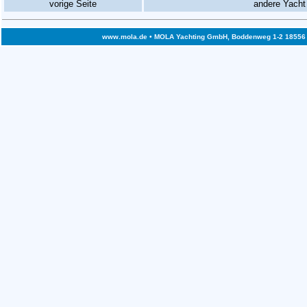
vorige Seite
andere Yacht
www.mola.de
• MOLA Yachting GmbH, Boddenweg 1-2 18556 Bre