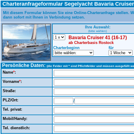
Charteranfrageformular Segelyacht Bavaria Cruiser
Mit diesem Formular können Sie eine Online-Charteranfrage stellen. W
dann sofort mit Ihnen in Verbindung setzen.
Ihre Auswahl:
(bitte wählen)
Bavaria Cruiser 41 (16-17)
ab Charterbasis Rostock
Charterbeginn
für
Persönliche Daten:
(die Felder mit * sind Pflichtfelder und müssen ausgefüllt w
Name
*
:
Vorname
*
:
Straße:
PLZ/Ort:
/
Tel. privat:
Mobil/Handy:
Tel. dienstlich: