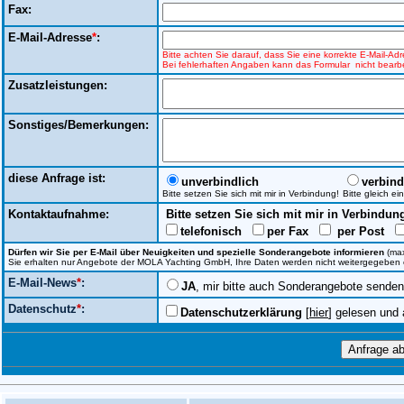
Fax:
E-Mail-Adresse
*
:
Bitte achten Sie darauf, dass Sie eine korrekte E-Mail-A
Bei fehlerhaften Angaben kann das Formular nicht bearbe
Zusatzleistungen:
Sonstiges/Bemerkungen:
diese Anfrage ist:
unverbindlich
verbind
Bitte setzen Sie sich mit mir in Verbindung!
Bitte gleich e
Kontaktaufnahme:
Bitte setzen Sie sich mit mir in Verbindun
telefonisch
per Fax
per Post
Dürfen wir Sie per E-Mail über Neuigkeiten und spezielle Sonderangebote informieren
(max
Sie erhalten nur Angebote der MOLA Yachting GmbH, Ihre Daten werden nicht weitergegeben ode
E-Mail-News
*
:
JA
, mir bitte auch Sonderangebote senden
Datenschutz
*
:
Datenschutzerklärung
[
hier
] gelesen und 