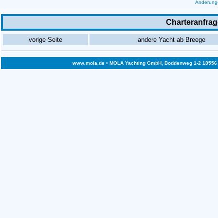
Änderunge
Charteranfrag
vorige Seite
andere Yacht ab Breege
www.mola.de
• MOLA Yachting GmbH, Boddenweg 1-2 18556 Bre