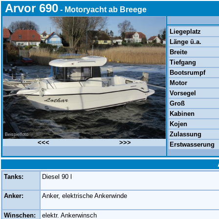
Arvor 690
- Motoryacht ab Breege
Liegeplatz
Länge ü.a.
Breite
Tiefgang
Bootsrumpf
Motor
Vorsegel
Groß
Kabinen
Kojen
Zulassung
Beispielfoto
<<<
>>>
Erstwasserung
Tanks:
Diesel 90 l
Anker:
Anker, elektrische Ankerwinde
Winschen:
elektr. Ankerwinsch