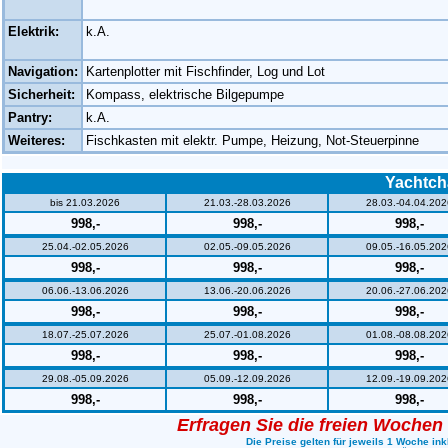
Elektrik:
k.A.
Navigation:
Kartenplotter mit Fischfinder, Log und Lot
Sicherheit:
Kompass, elektrische Bilgepumpe
Pantry:
k.A.
Weiteres:
Fischkasten mit elektr. Pumpe, Heizung, Not-Steuerpinne
Yachtch
bis 21.03.2026
21.03.-28.03.2026
28.03.-04.04.202
998,-
998,-
998,-
25.04.-02.05.2026
02.05.-09.05.2026
09.05.-16.05.202
998,-
998,-
998,-
06.06.-13.06.2026
13.06.-20.06.2026
20.06.-27.06.202
998,-
998,-
998,-
18.07.-25.07.2026
25.07.-01.08.2026
01.08.-08.08.202
998,-
998,-
998,-
29.08.-05.09.2026
05.09.-12.09.2026
12.09.-19.09.202
998,-
998,-
998,-
Erfragen Sie die freien Wochen
Die Preise gelten für jeweils 1 Woche ink