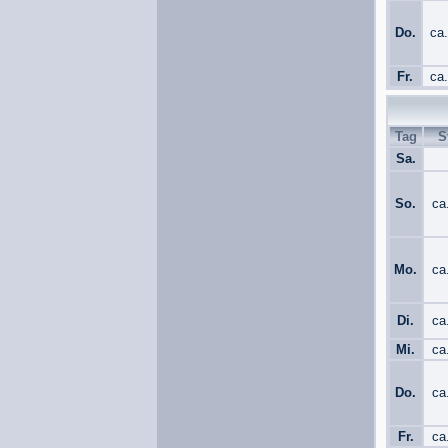
Do.
ca
Fr.
ca
Tag
S
Sa.
So.
ca
Mo.
ca
Di.
ca
Mi.
ca
Do.
ca
Fr.
ca