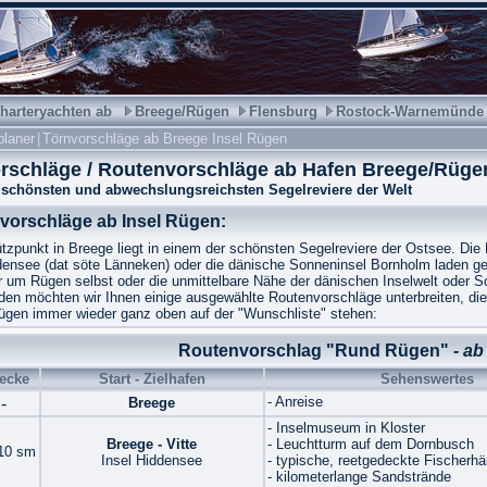
harteryachten
ab
Breege/Rügen
Flensburg
Rostock-Warnemünde
planer
|
Törnvorschläge ab Breege Insel Rügen
rschläge / Routenvorschläge ab Hafen Breege/Rüge
 schönsten und abwechslungsreichsten Segelreviere der Welt
vorschläge ab Insel Rügen:
tzpunkt in Breege liegt in einem der schönsten Segelreviere der Ostsee. Die
densee (dat söte Länneken) oder die dänische Sonneninsel Bornholm laden g
um Rügen selbst oder die unmittelbare Nähe der dänischen Inselwelt oder Sc
den möchten wir Ihnen einige ausgewählte Routenvorschläge unterbreiten, di
gen immer wieder ganz oben auf der "Wunschliste" stehen:
Routenvorschlag "Rund Rügen"
- ab
recke
Start - Zielhafen
Sehenswertes
-
- Anreise
Breege
- Inselmuseum in Kloster
Breege - Vitte
- Leuchtturm auf dem Dornbusch
 10 sm
Insel Hiddensee
- typische, reetgedeckte Fischerhä
- kilometerlange Sandstrände