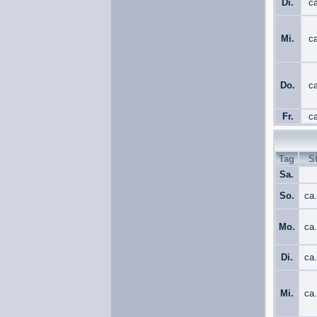
Di.
c
Mi.
c
Do.
c
Fr.
c
Tag
S
Sa.
So.
ca
Mo.
ca
Di.
ca
Mi.
ca