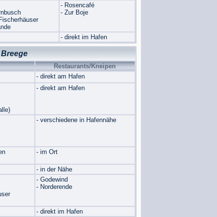
- Rosencafé
rnbusch
- Zur Boje
 Fischerhäuser
ände
- direkt im Hafen
 Breege
Restaurants/Kneipen
- direkt am Hafen
- direkt am Hafen
le)
- verschiedene in Hafennähe
en
- im Ort
- in der Nähe
- Godewind
- Norderende
user
- direkt im Hafen