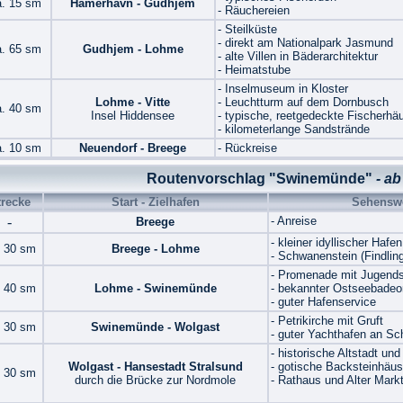
a. 15 sm
Hamerhavn - Gudhjem
- Räuchereien
- Steilküste
- direkt am Nationalpark Jasmund
a. 65 sm
Gudhjem - Lohme
- alte Villen in Bäderarchitektur
- Heimatstube
- Inselmuseum in Kloster
Lohme - Vitte
- Leuchtturm auf dem Dornbusch
a. 40 sm
Insel Hiddensee
- typische, reetgedeckte Fischerhä
- kilometerlange Sandstrände
a. 10 sm
Neuendorf - Breege
- Rückreise
Routenvorschlag "Swinemünde"
- ab
trecke
Start - Zielhafen
Sehenswe
-
- Anreise
Breege
- kleiner idyllischer Hafen
. 30 sm
Breege - Lohme
- Schwanenstein (Findling
- Promenade mit Jugendst
. 40 sm
Lohme - Swinemünde
- bekannter Ostseebadeo
- guter Hafenservice
- Petrikirche mit Gruft
. 30 sm
Swinemünde - Wolgast
- guter Yachthafen an Sc
- historische Altstadt und
Wolgast - Hansestadt Stralsund
- gotische Backsteinhäus
. 30 sm
durch die Brücke zur Nordmole
- Rathaus und Alter Mark