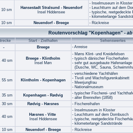
- Inselmuseum in Kloster
Hansestadt Stralsund - Neuendorf
- Leuchtturm auf dem Do
. 10 sm
Insel Hiddensee
- typische, reetgedeckte
- kilometerlange Sandstr
. 10 sm
Neuendorf - Breege
- Rückreise
Routenvorschlag "Kopenhagen"
- ab
trecke
Start - Zielhafen
Sehenswertes
-
- Anreise
Breege
- Møns Klint- und Kreidefelsen
Breege - Klintholm
- typisch dänischer Fischerhafen
. 40 sm
Insel Møn
- sehr gut ausgebaute Hafenanlage
(Dusche, WC, Sauna, Schwimmhal
- verschiedene Yachthäfen
- Tivoli und Wachsfigurenkabinett
. 55 sm
Klintholm - Kopenhagen
- Meerjungfrau
- Nationalmuseum
- typischer Fischerei- und Yachthaf
. 35 sm
Kopenhagen - Rødvig
- alter Brennofen (1858)
. 30 sm
Rødvig - Hæsnes
- Fischereihafen
- Inselmuseum in Kloster
Hæsnes - Vitte
- Leuchtturm auf dem Dornbusch
. 40 sm
Insel Hiddensee
- typische, reetgedeckte Fischerhä
- kilometerlange Sandstrände
. 10 sm
Neuendorf - Breege
- Rückreise