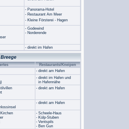
- Panorama-Hotel
- Restaurant Am Meer
- Kleine Försterei - Hagen
- Godewind
- Norderende
user
- direkt im Hafen
 Breege
rtes
Restaurants/Kneipen
- direkt am Hafen
- direkt im Hafen und
)
in Hafennähe
ilvillen
- direkt am Hafen
rt
- direkt am Hafen
hlossinsel
 Kirchen
- Scheele-Haus
er
- Külp-Stuben
t
- Ventspils
- Ben Gun