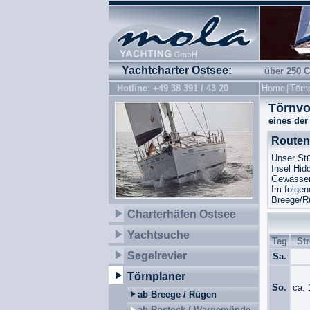
Yachtcharter Ostsee:
über 250 C
Hotline: +49 38 391 / 43 20
Home
|
Törn
Törnvo
eines der
Routen
Unser Stü
Insel Hid
Gewässer 
Im folgen
Breege/Rü
Charterhäfen Ostsee
Yachtsuche
Tag
St
Segelrevier
Sa.
Törnplaner
So.
ca.
ab Breege / Rügen
ab Rostock / Warnemünde