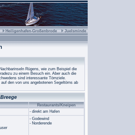
Heiligenhafen-Großenbrode
Juelsminde
n
 Nachbarinseln Rügens, wie zum Beispiel die
eradezu zu einem Besuch ein. Aber auch die
hwedens sind interessante Törnziele.
e auf den von uns angebotenen Segeltörns ab
 Breege
Restaurants/Kneipen
- direkt am Hafen
- Godewind
- Norderende
user