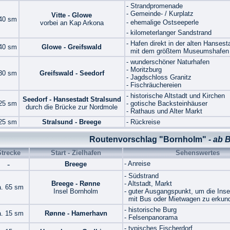
- Strandpromenade
- Gemeinde- / Kurplatz
Vitte - Glowe
 40 sm
- ehemalige Ostseeperle
vorbei an Kap Arkona
- kilometerlanger Sandstrand
- Hafen direkt in der alten Hansest
 40 sm
Glowe - Greifswald
mit dem größtem Museumshafen 
- wunderschöner Naturhafen
- Moritzburg
 30 sm
Greifswald - Seedorf
- Jagdschloss Granitz
- Fischräuchereien
- historische Altstadt und Kirchen
Seedorf - Hansestadt Stralsund
 25 sm
- gotische Backsteinhäuser
durch die Brücke zur Nordmole
- Rathaus und Alter Markt
 25 sm
Stralsund - Breege
- Rückreise
Routenvorschlag "Bornholm"
- ab 
Strecke
Start - Zielhafen
Sehenswertes
-
- Anreise
Breege
- Südstrand
Breege - Rønne
- Altstadt, Markt
a. 65 sm
Insel Bornholm
- guter Ausgangspunkt, um die Inse
mit Bus oder Mietwagen zu erkun
- historische Burg
a. 15 sm
Rønne - Hamerhavn
- Felsenpanorama
- typisches Fischerdorf